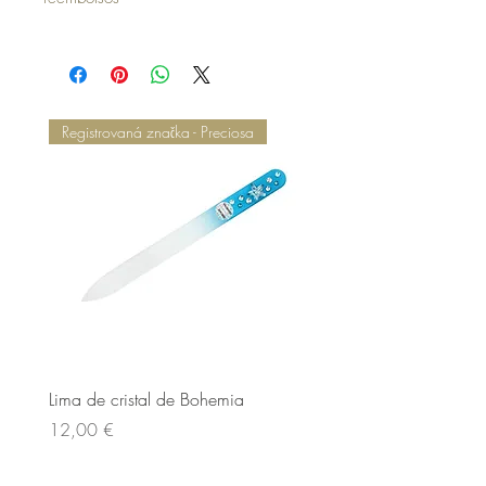
Registrovaná značka - Preciosa
Lima de cristal de Bohemia
Lima de cristal de Bohem
Cena
Cena
12,00 €
12,00 €