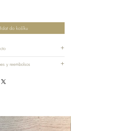
řidat do košíku
cto
ones y reembolsos
Novinka