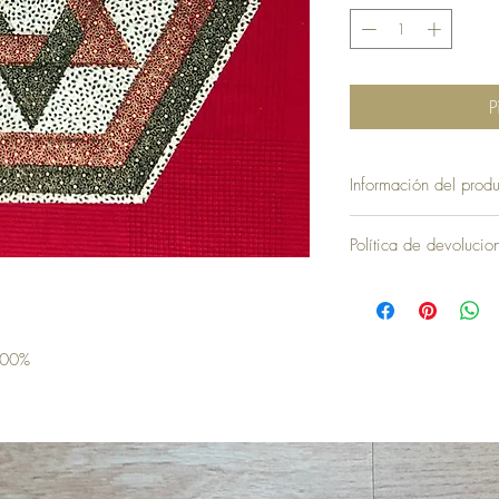
P
Información del produ
Política de devoluci
100%