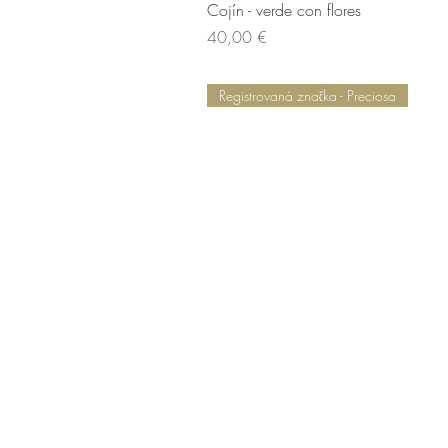
Cojín - verde con flores
Cena
40,00 €
Registrovaná značka - Preciosa