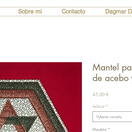
Sobre mi
Contacto
Dagmar D
Mantel pa
de acebo y
Cena
45,00 €
Velikost
*
Vyberte variantu
Množství
*