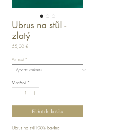
Ubrus na stůl -
zlatý
Cena
55,00 €
Velikost
*
Množství
*
Přidat do košíku
Ubrus na stůl100% bavlna