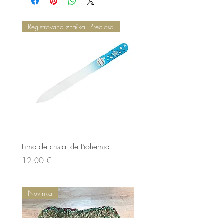
Registrovaná značka - Preciosa
Lima de cristal de Bohemia
Lima de cristal de Bohem
Cena
Cena
12,00 €
12,00 €
Novinka
Novinka