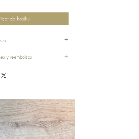
řidat do košíku
cto
ones y reembolsos
Novinka