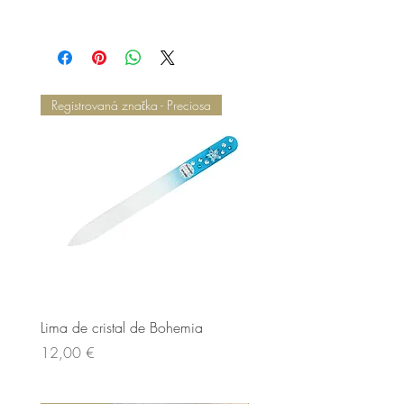
Registrovaná značka - Preciosa
Lima de cristal de Bohemia
Lima de cristal de Bohem
Cena
Cena
12,00 €
12,00 €