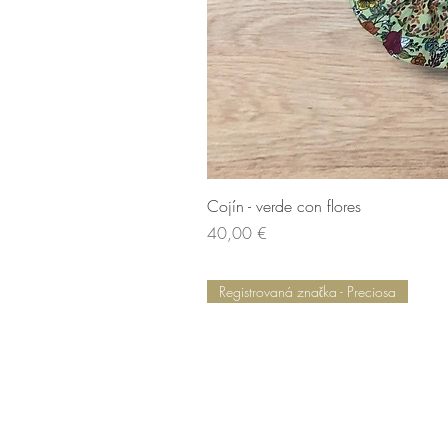
Cojín - verde con flores
Cena
40,00 €
Registrovaná značka - Preciosa