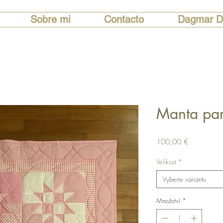
Sobre mi
Contacto
Dagmar D
Manta pa
Cena
100,00 €
Velikost
*
Vyberte variantu
Množství
*