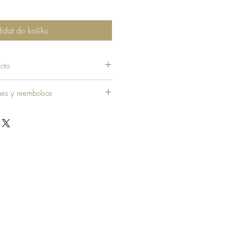
řidat do košíku
cto
ones y reembolsos