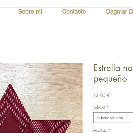
Sobre mi
Contacto
Dagmar D
Estrella n
pequeño
Cena
12,00 €
Velikost
*
Vyberte variantu
Množství
*