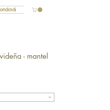
ondová
avideña - mantel