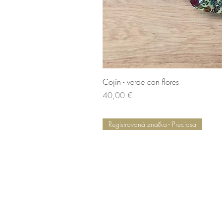
Cojín - verde con flores
Cena
40,00 €
Registrovaná značka - Preciosa