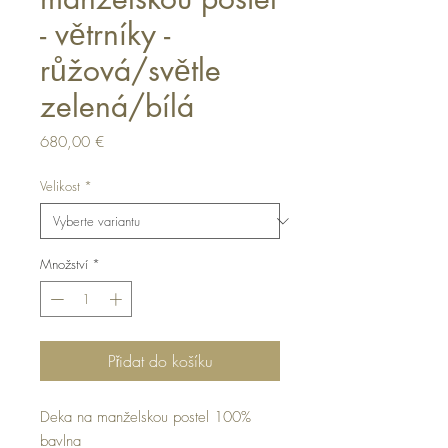
- větrníky -
růžová/světle
zelená/bílá
Cena
680,00 €
Velikost
*
Množství
*
Přidat do košíku
Deka na manželskou postel 100%
bavlna