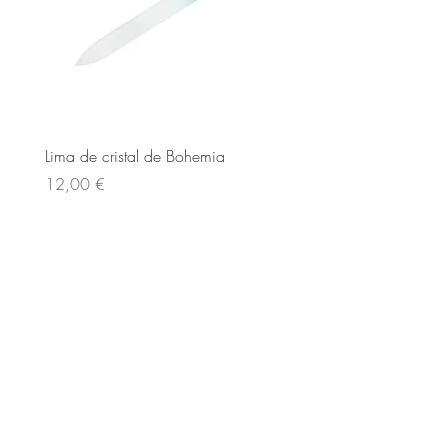
Lima de cristal de Bohemia
Lima de cristal de Bohem
Cena
Cena
12,00 €
12,00 €
Novinka
Novinka