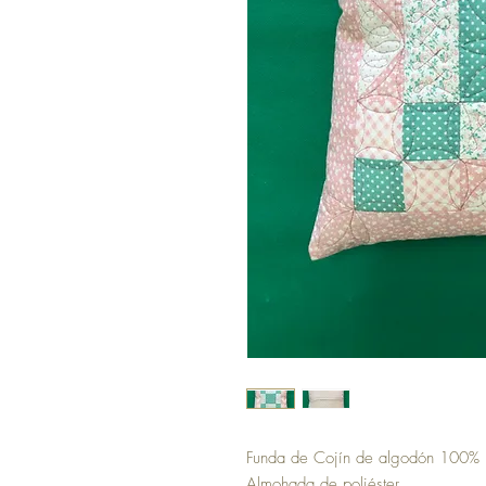
Funda de Cojín de algodón 100%
Almohada de poliéster