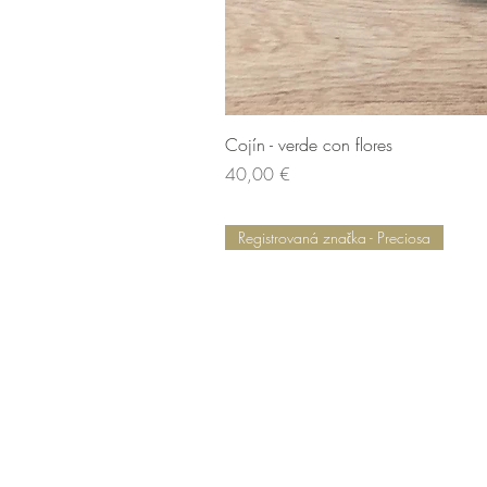
Cojín - verde con flores
Cena
40,00 €
Registrovaná značka - Preciosa