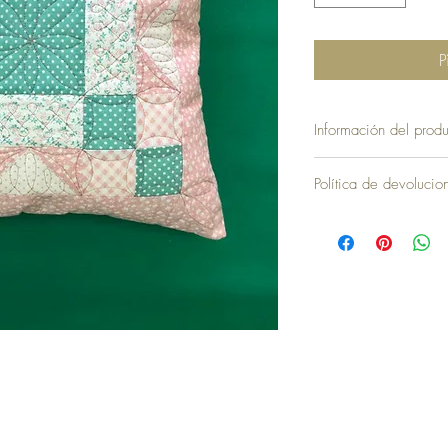
P
Información del produ
Funda sin Almohada = 
Política de devoluci