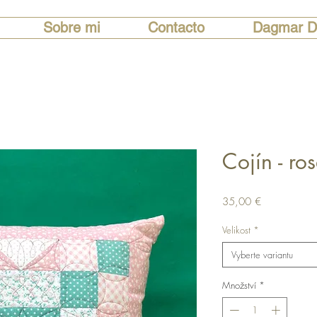
Sobre mi
Contacto
Dagmar D
Cojín - ro
Cena
35,00 €
Velikost
*
Vyberte variantu
Množství
*