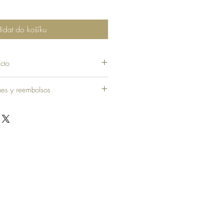
řidat do košíku
cto
30,00 €
ones y reembolsos