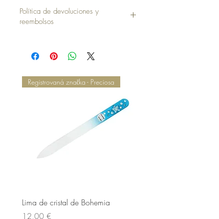
Funda sin Almohada = 35,00 €
Política de devoluciones y
reembolsos
Registrovaná značka - Preciosa
Lima de cristal de Bohemia
Lima de cristal de Bohem
Cena
Cena
12,00 €
12,00 €