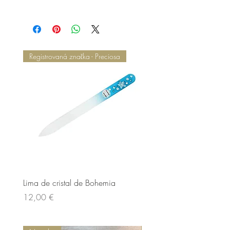
Registrovaná značka - Preciosa
Lima de cristal de Bohemia
Lima de cristal de Bohem
Cena
Cena
12,00 €
12,00 €