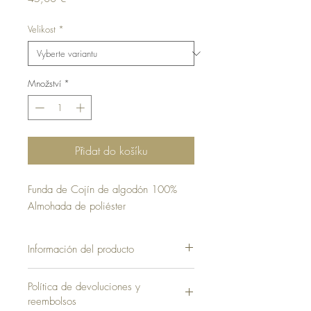
Velikost
*
Množství
*
Přidat do košíku
Funda de Cojín de algodón 100%
Almohada de poliéster
Información del producto
Funda sin Almohada = 40,00 €
Política de devoluciones y
reembolsos