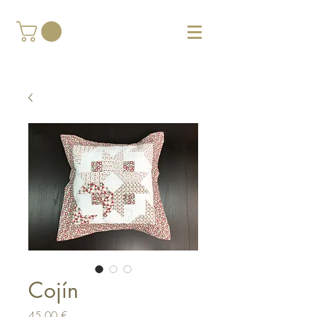
Cojín
Cena
45,00 €