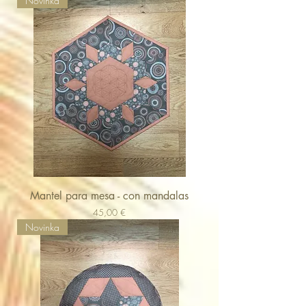
Novinka
Mantel para mesa - con mandalas
Cena
45,00 €
Novinka