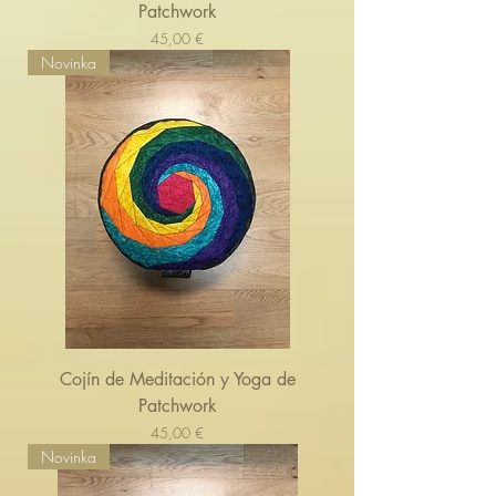
Patchwork
Cena
45,00 €
Novinka
Cojín de Meditación y Yoga de
Patchwork
Cena
45,00 €
Novinka