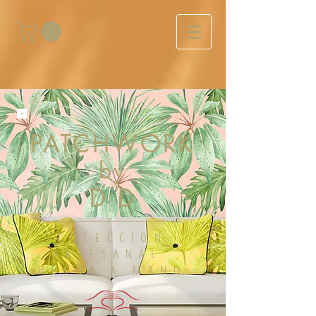
PATCHWORK
by
D D
COLECCION
ARTESANAL
HECHA A MANO