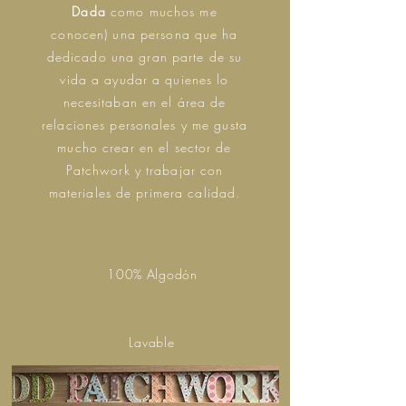
Dada
como muchos me
conocen) una persona que ha
dedicado una gran parte de su
vida a ayudar a quienes lo
necesitaban en el área de
relaciones personales y me gusta
mucho crear en el sector de
Patchwork y trabajar con
materiales de primera calidad.
100% Algodón
Lavable