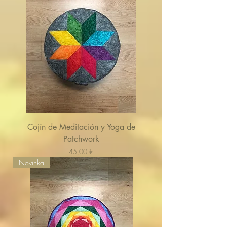
Cojín de Meditación y Yoga de
Patchwork
Cena
45,00 €
Novinka