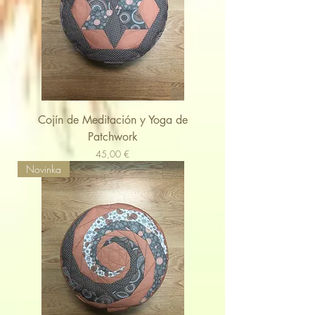
Cojín de Meditación y Yoga de
Patchwork
Cena
45,00 €
Novinka